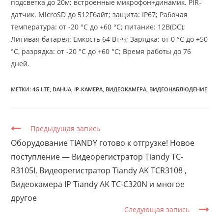
подсветка до 20м; встроенные микрофон+динамик. PIR-
датчик. MicroSD до 512Гбайт; защита: IP67; Рабочая
температура: от -20 °C до +60 °C; питание: 12В(DC);
Литивая батарея: Емкость 64 Вт·ч; Зарядка: от 0 °C до +50
°C, разрядка: от -20 °C до +60 °C; Время работы до 76
дней.
МЕТКИ:
4G LTE
,
DAHUA
,
IP-КАМЕРА
,
ВИДЕОКАМЕРА
,
ВИДЕОНАБЛЮДЕНИЕ
П
Предыдущая запись
р
Оборудование TIANDY готово к отгрузке! Новое
о
поступление — Видеорегистратор Tiandy TC-
д
о
R3105I, Видеорегистратор Tiandy AK TCR3108 ,
л
Видеокамера IP Tiandy AK TC-C320N и многое
ж
и
другое
т
Следующая запись
ь