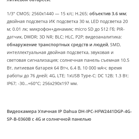
1/3″ CMOS; 2560х1440 — 15 к/с; H.265;
объектив 3.6 мм
;
двойная подсветка ИК подсветка 30 м, LED подсветка 20
м; 0.01 лк; микрофон+динамик; micro SD до 512 Гб; PIR-
датчик, DWDR; 3D NR; BLC; HLC, P2P; видеоаналитика:
обнаружение транспортных средств и людей
, SMD,
интеллектуальная двойная подсветка, звуковая и
световая сигнализация; солнечная панель съемная 10.5
Вт, литиевая батарея 64 Втч, 6.4 В, 10 000 мАч; время
работы до 76 дней; 4G, LTE; 1xUSB Type-C; DC 12В; 1.3 Вт;
IP67; -30…+60°C; 256х290х197 мм.
Видеокамера Уличная IP Dahua DH-IPC-HFW2441DGP-4G-
SP-B-0360B c 4G и солнечной панелью