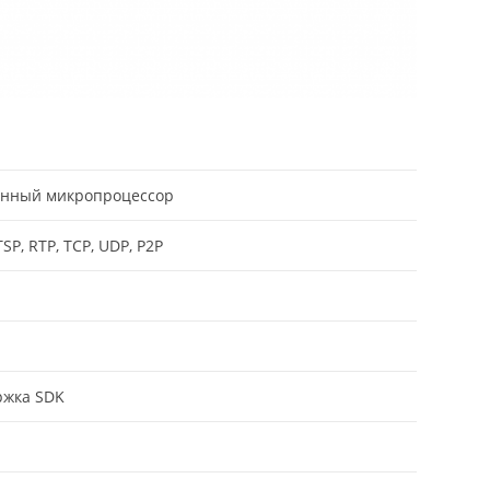
енный микропроцессор
TSP, RTP, TCP, UDP, P2P
ржка SDK