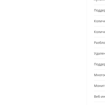
Подде
Колич
Колич
Разбло
Удале
Подде
Много
Монит
Веб-и