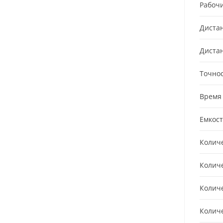
Рабочи
Диста
Диста
Точнос
Время
Емкост
Количе
Колич
Количе
Колич