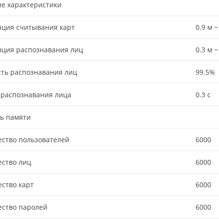
е характеристики
нция считывания карт
0.9 м ~
нция распознавания лиц
0.3 м ~
ть распознавания лиц
99.5%
 распознавания лица
0.3 c
ь памяти
ство пользователей
6000
ество лиц
6000
ство карт
6000
ество паролей
6000