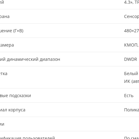
ей
4.3», T
рана
Сенсо
ение (Г×В)
480×27
камера
КМОП,
ий динамический диапазон
DWDR
тка
Белый 
ИК (ав
вые подсказки
Есть
иал корпуса
Полика
ии
тификация пользователей
По сма