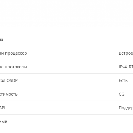
ма
ый процессор
Встро
ые протоколы
IPv4, R
кол OSDP
Есть
стимость
CGI
API
Подде
ные