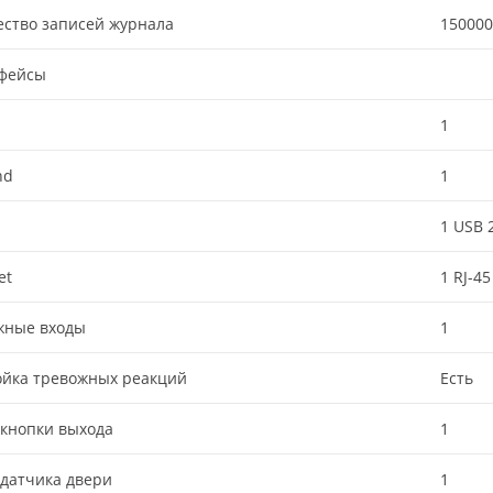
ство записей журнала
150000
фейсы
1
nd
1
1 USB 
et
1 RJ-45
жные входы
1
ойка тревожных реакций
Есть
кнопки выхода
1
датчика двери
1