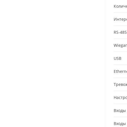
Количе
Интер
RS-485
Wiega
USB
Ethern
Трево
Настр
Входы 
Входы 