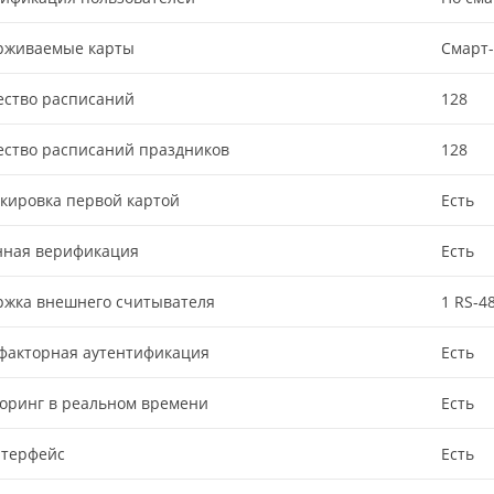
рживаемые карты
Смарт
ество расписаний
128
ество расписаний праздников
128
кировка первой картой
Есть
нная верификация
Есть
ржка внешнего считывателя
1 RS-4
факторная аутентификация
Есть
оринг в реальном времени
Есть
нтерфейс
Есть