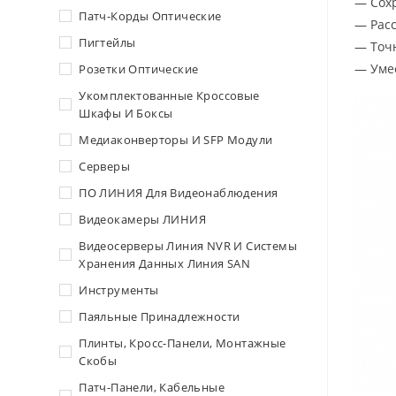
— Сохр
Патч-Корды Оптические
— Расс
Пигтейлы
— Точн
— Умее
Розетки Оптические
Укомплектованные Кроссовые
Шкафы И Боксы
Медиаконверторы И SFP Модули
Серверы
ПО ЛИНИЯ Для Видеонаблюдения
Видеокамеры ЛИНИЯ
Видеосерверы Линия NVR И Системы
Хранения Данных Линия SAN
Инструменты
Паяльные Принадлежности
Плинты, Кросс-Панели, Монтажные
Скобы
Патч-Панели, Кабельные