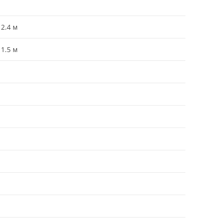
 2.4 м
 1.5 м