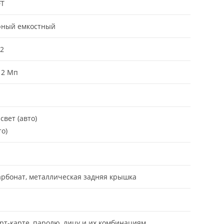
FT
рный емкостный
2
 2 Мп
свет (авто)
то)
рбонат, металлическая задняя крышка
рт-карте, паролю, лицу и их комбинациям