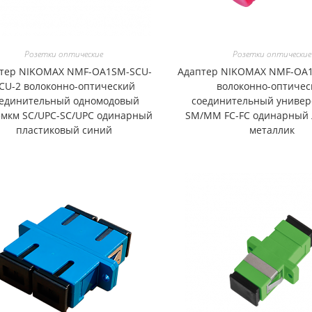
Розетки оптические
Розетки оптические
тер NIKOMAX NMF-OA1SM-SCU-
Адаптер NIKOMAX NMF-OA1
CU-2 волоконно-оптический
волоконно-оптичес
оединительный одномодовый
соединительный униве
5мкм SC/UPC-SC/UPC одинарный
SM/MM FC-FC одинарный
пластиковый синий
металлик