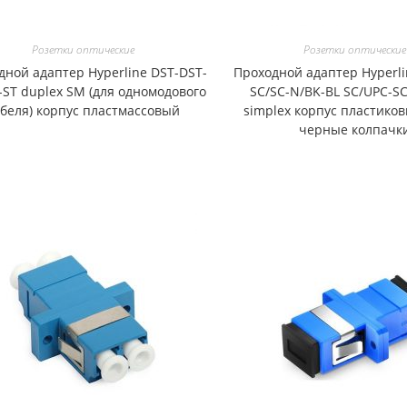
Розетки оптические
Розетки оптические
дной адаптер Hyperline DST-DST-
Проходной адаптер Hyperli
-ST duplex SM (для одномодового
SC/SC-N/BK-BL SC/UPC-S
абеля) корпус пластмассовый
simplex корпус пластико
черные колпачк