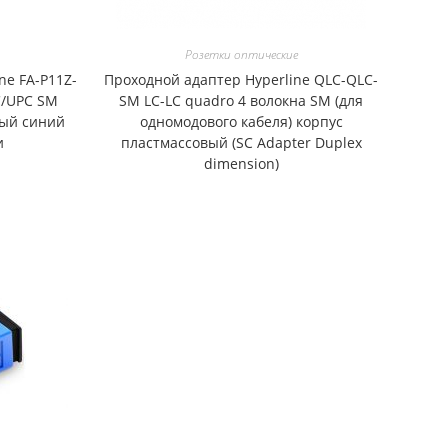
Розетки оптические
ne FA-P11Z-
Проходной адаптер Hyperline QLC-QLC-
C/UPC SM
SM LC-LC quadro 4 волокна SM (для
вый синий
одномодового кабеля) корпус
и
пластмассовый (SC Adapter Duplex
dimension)