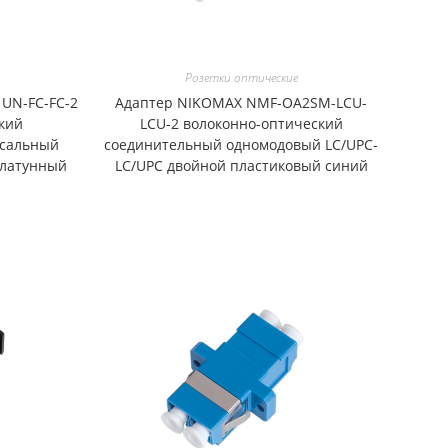
Розетки оптические
UN-FC-FC-2
Адаптер NIKOMAX NMF-OA2SM-LCU-
кий
LCU-2 волоконно-оптический
рсальный
соединительный одномодовый LC/UPC-
 латунный
LC/UPC двойной пластиковый синий