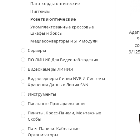
Патч-корды оптические
Пигтейлы
Розетки оптические
Укомплектованные кроссовые
Адап
шкафы и боксы
S
Медиаконверторы и SFP модули
с
Серверы
9/12
ПО ЛИНИЯ Для Видеонаблюдения
Видеокамеры ЛИНИЯ
Видеосерверы Линия NVR И Системы
Хранения Данных Линия SAN
Инструменты
Паяльные Принадлежности
Плинты, Кросс-Панели, Монтажные
Скобы
Патч-Панели, Кабельные
Организаторы