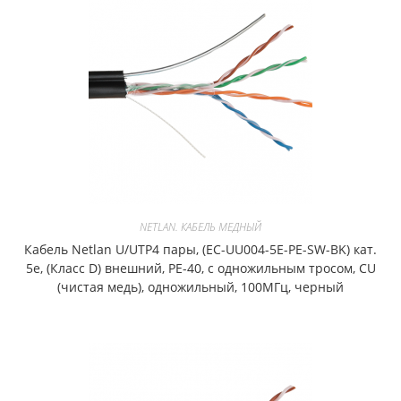
NETLAN. КАБЕЛЬ МЕДНЫЙ
Кабель Netlan U/UTP4 пары, (EC-UU004-5E-PE-SW-BK) кат.
5е, (Класс D) внешний, PE-40, с одножильным тросом, CU
(чистая медь), одножильный, 100МГц, черный