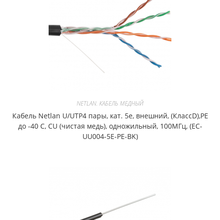
NETLAN. КАБЕЛЬ МЕДНЫЙ
Кабель Netlan U/UTP4 пары, кат. 5е, внешний, (КлассD),PE
до -40 С, CU (чистая медь), одножильный, 100МГц, (EC-
UU004-5E-PE-BK)