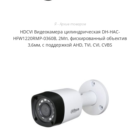
Я - Архив товаров
HDCVI Видеокамера цилиндрическая DH-HAC-
HFW1220RMP-0360B, 2Мп, фискированный объектив
3,6мм, с поддержкой AHD, TVI, CVI, CVBS