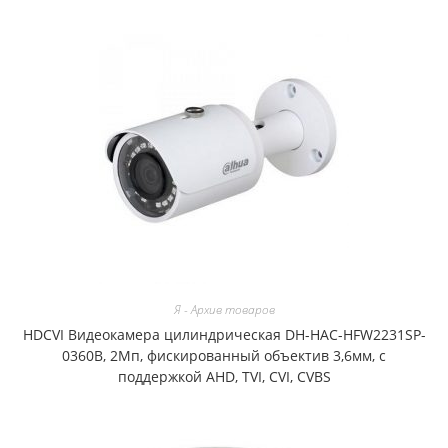
Я - Архив товаров
HDCVI Видеокамера цилиндрическая DH-HAC-HFW2231SP-
0360B, 2Мп, фискированный объектив 3,6мм, с
поддержкой AHD, TVI, CVI, CVBS