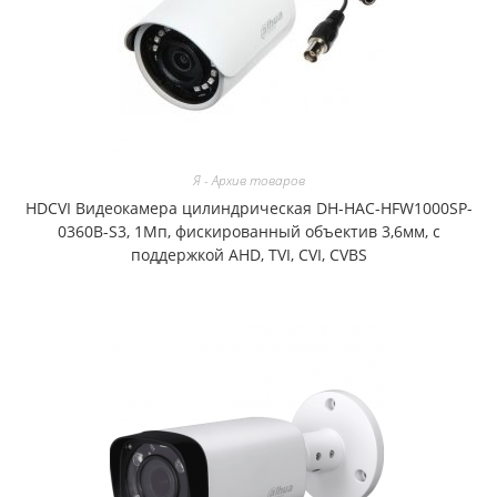
Я - Архив товаров
HDCVI Видеокамера цилиндрическая DH-HAC-HFW1000SP-
0360B-S3, 1Мп, фискированный объектив 3,6мм, с
поддержкой AHD, TVI, CVI, CVBS