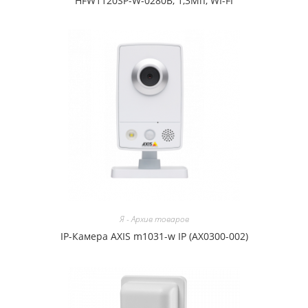
HFW1120SP-W-0280B, 1,3Мп, WI-FI
Я - Архив товаров
IP-Камера AXIS m1031-w IP (AX0300-002)