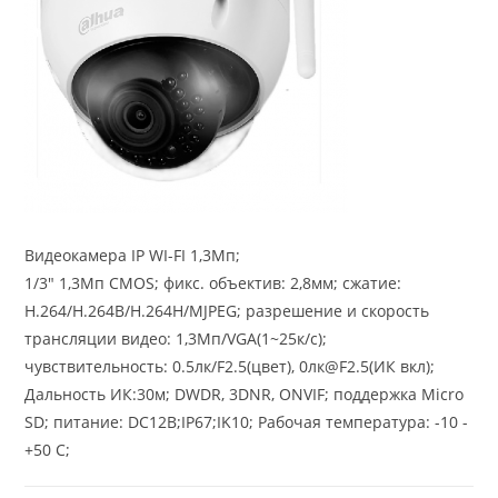
Видеокамера IP WI-FI 1,3Мп;
1/3″ 1,3Мп CMOS; фикс. объектив: 2,8мм; сжатие:
H.264/H.264B/H.264H/MJPEG; разрешение и скорость
трансляции видео: 1,3Мп/VGA(1~25к/c);
чувствительность: 0.5лк/F2.5(цвет), 0лк@F2.5(ИК вкл);
Дальность ИК:30м; DWDR, 3DNR, ONVIF; поддержка Micro
SD; питание: DC12В;IP67;IK10; Рабочая температура: -10 -
+50 С;