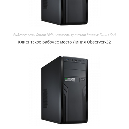
Видеосерверы Линия NVR и системы хранения данных Линия SAN
Клиентское рабочее место Линия Observer-32