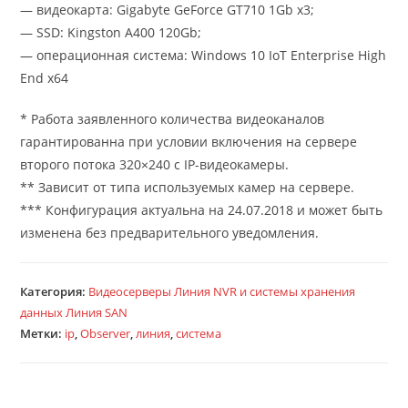
— видеокарта: Gigabyte GeForce GT710 1Gb x3;
— SSD: Kingston A400 120Gb;
— операционная система: Windows 10 IoT Enterprise High
End x64
* Работа заявленного количества видеоканалов
гарантированна при условии включения на сервере
второго потока 320×240 с IP-видеокамеры.
** Зависит от типа используемых камер на сервере.
*** Конфигурация актуальна на 24.07.2018 и может быть
изменена без предварительного уведомления.
Категория:
Видеосерверы Линия NVR и системы хранения
данных Линия SAN
Метки:
ip
,
Observer
,
линия
,
система