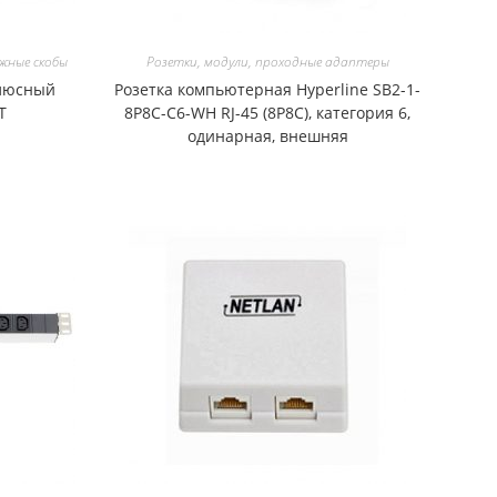
жные скобы
Розетки, модули, проходные адаптеры
олюсный
Розетка компьютерная Hyperline SB2-1-
T
8P8C-C6-WH RJ-45 (8P8C), категория 6,
одинарная, внешняя