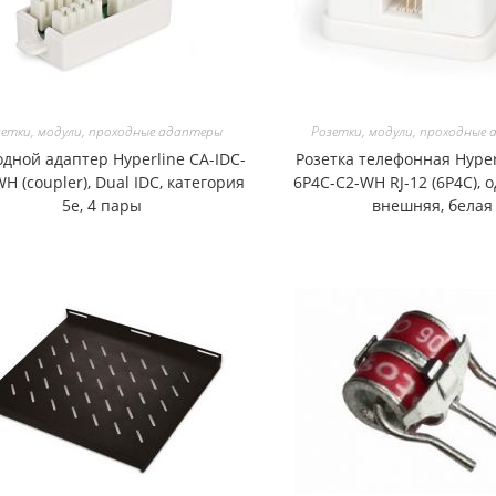
зетки, модули, проходные адаптеры
Розетки, модули, проходные
дной адаптер Hyperline CA-IDC-
Розетка телефонная Hyper
H (coupler), Dual IDC, категория
6P4C-C2-WH RJ-12 (6P4C), 
5e, 4 пары
внешняя, белая