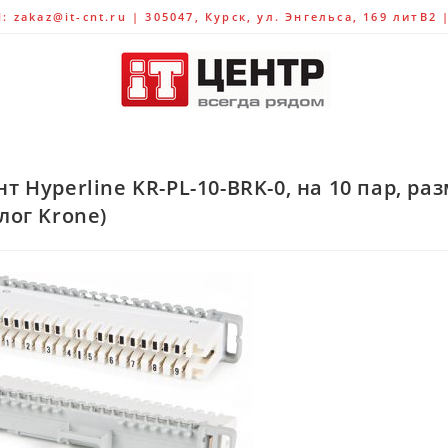
 zakaz@it-cnt.ru | 305047, Курск, ул. Энгельса, 169 литВ2 
т Hyperline KR-PL-10-BRK-0, на 10 пар, р
лог Krone)