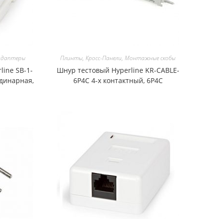
 адаптеры
Плинты, Кросс-Панели, Монтажные скобы
line SB-1-
Шнур тестовый Hyperline KR-CABLE-
одинарная,
6P4C 4-х контактный, 6P4C