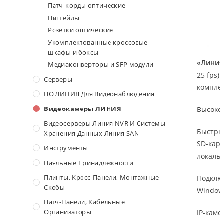
Патч-корды оптические
Пигтейлы
Розетки оптические
Укомплектованные кроссовые
шкафы и боксы
«Линия
Медиаконверторы и SFP модули
25 fps
Серверы
компле
ПО ЛИНИЯ Для Видеонаблюдения
Видеокамеры ЛИНИЯ
Высоко
Видеосерверы Линия NVR И Системы
Быстры
Хранения Данных Линия SAN
SD-кар
Инструменты
локаль
Паяльные Принадлежности
Плинты, Кросс-Панели, Монтажные
Подкл
Скобы
Window
Патч-Панели, Кабельные
Организаторы
IP-кам