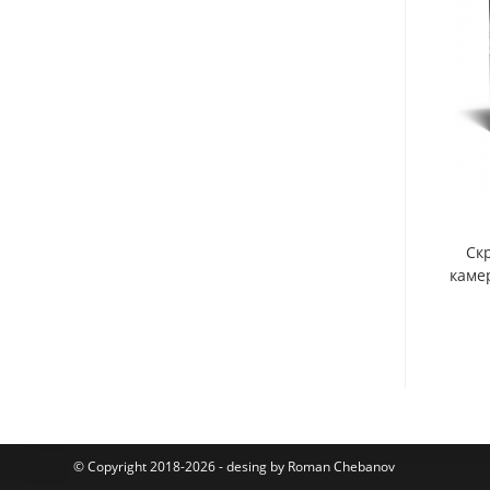
Ск
каме
© Copyright 2018-2026 - desing by Roman Chebanov