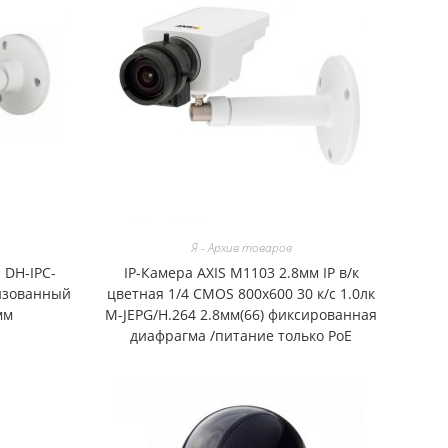
Я - Архив товаров
 DH-IPC-
IP-Камера AXIS M1103 2.8мм IP в/к
изованный
цветная 1/4 CMOS 800х600 30 к/с 1.0лк
мм
M-JEPG/H.264 2.8мм(66) фиксированная
диафрагма /питание только PoE