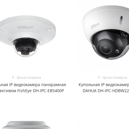
Я - Архив товаров
Я - Архив товаров
ьная IP видеокамера панорамная
Купольная IP видеокамер
ективом FishEye DH-IPC-EB5400P
DAHUA DH-IPC-HDBW22