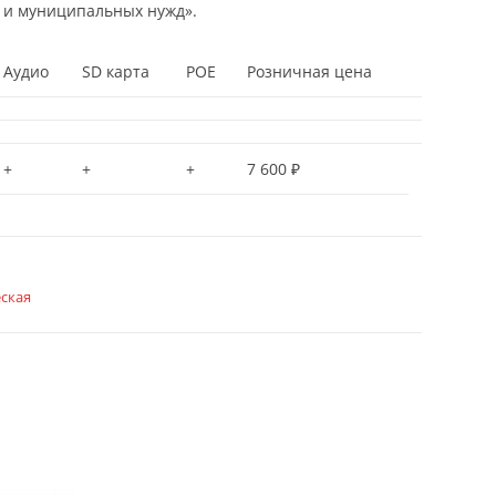
х и муниципальных нужд».
Аудио
SD карта
POE
Розничная цена
+
+
+
7 600 ₽
ская