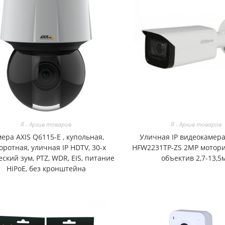
Я - Архив товаров
Я - Архив товаров
ера AXIS Q6115-E , купольная,
Уличная IP видеокамера
оротная, уличная IP HDTV, 30-х
HFW2231TP-ZS 2MP мотор
ский зум, PTZ, WDR, EIS, питание
объектив 2,7-13,5
HiPoE, без кронштейна