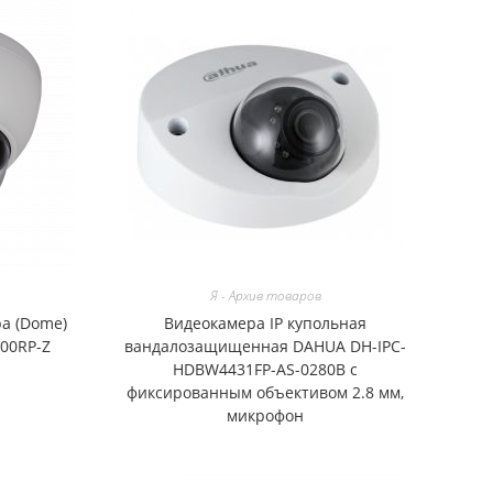
Я - Архив товаров
а (Dome)
Видеокамера IP купольная
00RP-Z
вандалозащищенная DAHUA DH-IPC-
HDBW4431FP-AS-0280B с
фиксированным объективом 2.8 мм,
микрофон