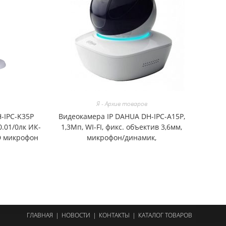
Я - Архив товаров
-IPC-K35P
Видеокамера IP DAHUA DH-IPC-A15P,
0.01/0лк ИК-
1,3Мп, WI-FI, фикс. объектив 3,6мм,
D микрофон
микрофон/динамик,
ГЛАВНАЯ
НОВОСТИ
КОНТАКТЫ
КАТАЛОГ ТОВАРОВ