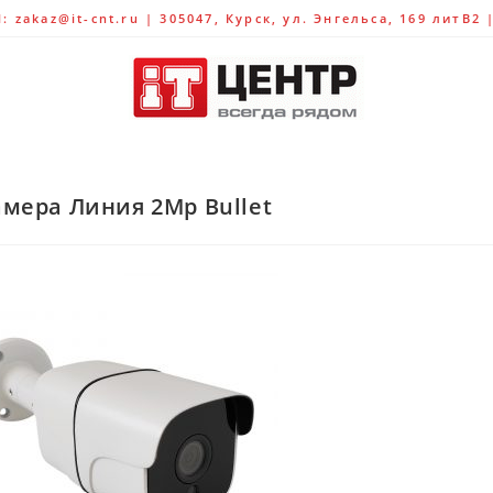
 zakaz@it-cnt.ru | 305047, Курск, ул. Энгельса, 169 литВ2 
амера Линия 2Mp Bullet