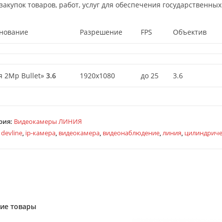
закупок товаров, работ, услуг для обеспечения государственны
нование
Разрешение
FPS
Объектив
 2Mp Bullet»
3.6
1920х1080
до 25
3.6
рия:
Видеокамеры ЛИНИЯ
:
devline
,
ip-камера
,
видеокамера
,
видеонаблюдение
,
линия
,
цилиндриче
ие товары