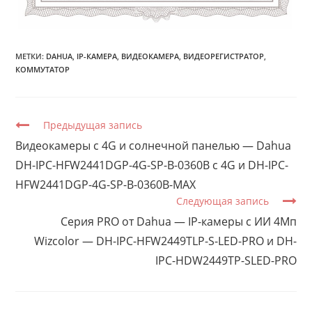
МЕТКИ:
DAHUA
,
IP-КАМЕРА
,
ВИДЕОКАМЕРА
,
ВИДЕОРЕГИСТРАТОР
,
КОММУТАТОР
П
Предыдущая запись
р
Видеокамеры c 4G и солнечной панелью — Dahua
о
DH-IPC-HFW2441DGP-4G-SP-B-0360B c 4G и DH-IPC-
д
о
HFW2441DGP-4G-SP-B-0360B-MAX
л
Следующая запись
ж
и
Серия PRO от Dahua — IP-камеры с ИИ 4Мп
т
Wizcolor — DH-IPC-HFW2449TLP-S-LED-PRO и DH-
ь
ч
IPC-HDW2449TP-SLED-PRO
т
е
н
и